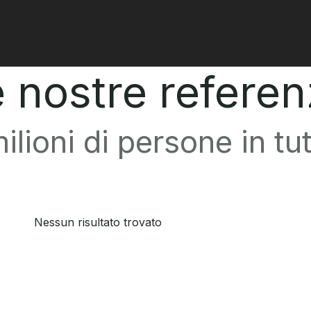
0
tarre e bassi
Pro Audio
Artisti
 nostre refere
ilioni di persone in tu
Nessun risultato trovato