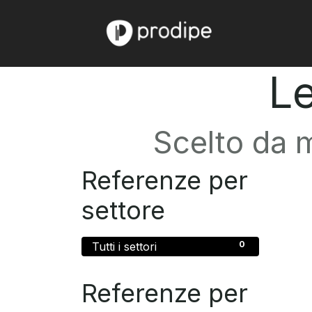
Home
Chi
Le
Scelto da m
Referenze per
settore
0
Tutti i settori
Referenze per