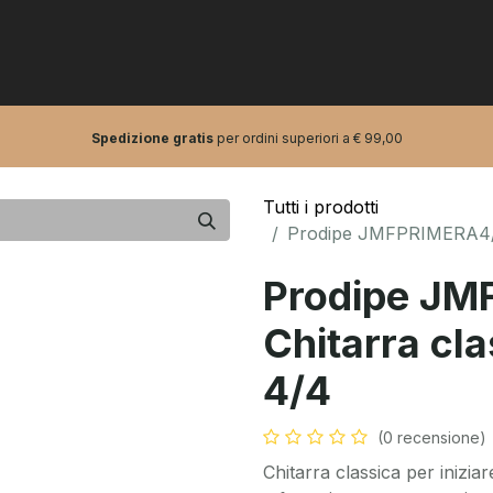
0
tarre e bassi
Pro Audio
Artisti
Spedizione gratis
per ordini superiori a € 99,00
Tutti i prodotti
Prodipe JMFPRIMERA4/4 |
Prodipe JM
Chitarra cla
4/4
(0 recensione)
Chitarra classica per inizi