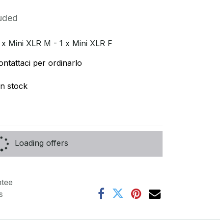
uded
x Mini XLR M - 1 x Mini XLR F
ontattaci per ordinarlo
in stock
Loading offers
tee
s