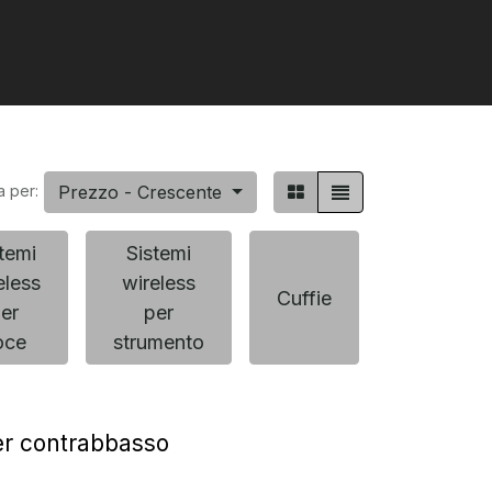
Prezzo - Crescente
a per:
temi
Sistemi
eless
wireless
In-ear
Cuffie
er
per
monitor
oce
strumento
er contrabbasso