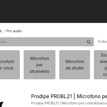
0
tarre e bassi
Pro Audio
Artisti
i
Pro audio
Ordin
Sis
Microfoni
crofoni
Microfoni
wir
per
er voce
da studio
p
strumento
v
Prodipe PROBL21 | Microfono p
Prodipe PROBL21 | Microfono per contrabbasso