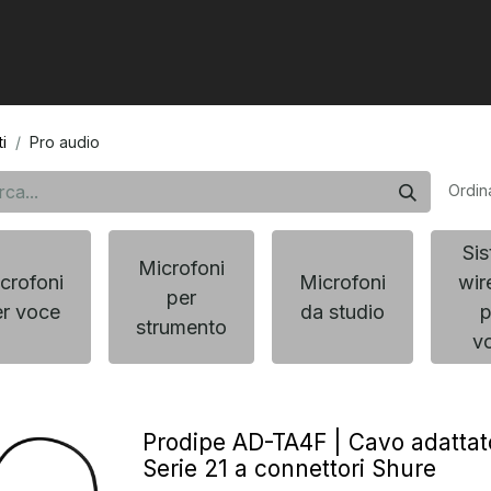
0
tarre e bassi
Pro Audio
Artisti
i
Pro audio
Ordin
Sis
Microfoni
crofoni
Microfoni
wir
per
er voce
da studio
p
strumento
v
Prodipe AD-TA4F | Cavo adattat
Serie 21 a connettori Shure