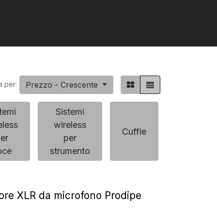
Prezzo - Crescente
a per:
temi
Sistemi
eless
wireless
In-ear
Cuffie
er
per
monitor
oce
strumento
ore XLR da microfono Prodipe