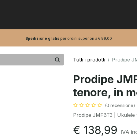
0
tarre e bassi
Pro Audio
Artisti
Spedizione gratis
per ordini superiori a € 99,00
Tutti i prodotti
Prodipe JM
Prodipe JMF
tenore, in 
(0 recensione)
Prodipe JMFBT3 | Ukulele t
€
138,99
IVA in