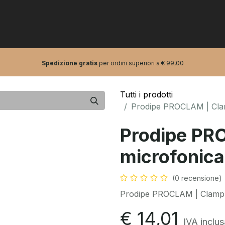
0
tarre e bassi
Pro Audio
Artisti
Spedizione gratis
per ordini superiori a € 99,00
Tutti i prodotti
Prodipe PROCLAM | Clam
Prodipe PR
microfonica
(0 recensione)
Prodipe PROCLAM | Clamp m
€
14,01
IVA inclus