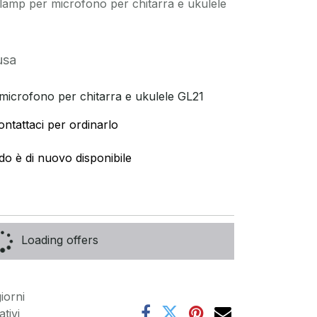
mp per microfono per chitarra e ukulele
usa
crofono per chitarra e ukulele GL21
ontattaci per ordinarlo
do è di nuovo disponibile
Loading offers
iorni
tivi