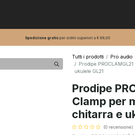
0
tarre e bassi
Pro Audio
Artisti
Spedizione gratis
per ordini superiori a € 99,00
Tutti i prodotti
Pro audio
Prodipe PROCLAMGL21 | 
ukulele GL21
Prodipe PR
Clamp per m
chitarra e u
(0 recensione)