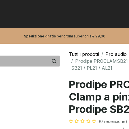
0
tarre e bassi
Pro Audio
Artisti
Spedizione gratis
per ordini superiori a € 99,00
Tutti i prodotti
Pro audio
Prodipe PROCLAMSB21 |
SB21 / PL21 / AL21
Prodipe PR
Clamp a pin
Prodipe SB2
(0 recensione)