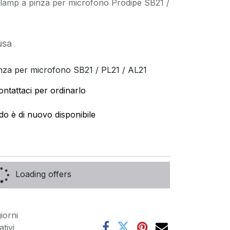
amp a pinza per microfono Prodipe SB21 /
usa
a per microfono SB21 / PL21 / AL21
ontattaci per ordinarlo
do è di nuovo disponibile
Loading offers
iorni
tivi